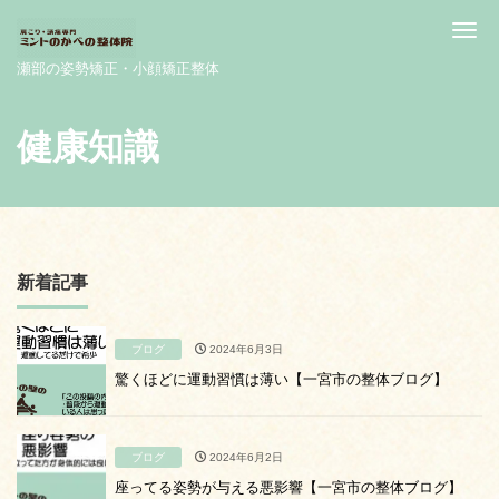
Me
瀬部の姿勢矯正・小顔矯正整体
健康知識
新着記事
ブログ
2024年6月3日
驚くほどに運動習慣は薄い【一宮市の整体ブログ】
ブログ
2024年6月2日
座ってる姿勢が与える悪影響【一宮市の整体ブログ】