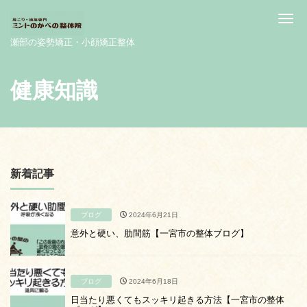
Me
瀬部の姿勢矯正・小顔矯正整体
健康知識
新着記事
ブログ
2024年6月21日
意外と硬い、肋間筋【一宮市の整体ブログ】
ブログ
2024年6月18日
日当たり悪くてもスッキリ起きる方法【一宮市の整体