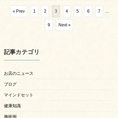
« Prev
1
2
3
4
5
6
7
…
9
Next »
記事カテゴリ
お店のニュース
ブログ
マインドセット
健康知識
施術例