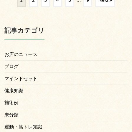
1
2
3
4
5
…
9
Next »
記事カテゴリ
お店のニュース
ブログ
マインドセット
健康知識
施術例
未分類
運動・筋トレ知識