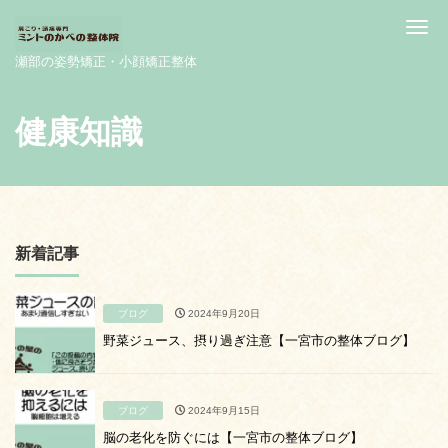
Me
瀬部の姿勢矯正・小顔矯正整体
健康知識
新着記事
ブログ
2024年9月20日
野菜ジュース、摂り過ぎ注意【一宮市の整体ブログ】
ブログ
2024年9月15日
脳の老化を防ぐには【一宮市の整体ブログ】