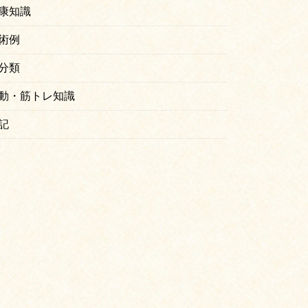
康知識
術例
分類
動・筋トレ知識
記