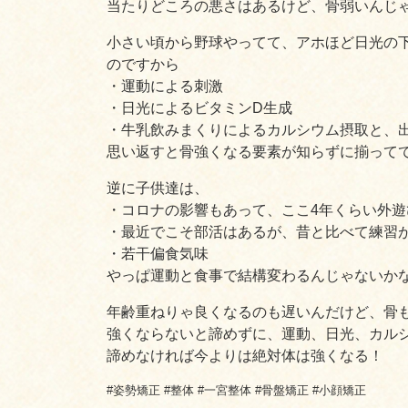
当たりどころの悪さはあるけど、骨弱いんじ
小さい頃から野球やってて、アホほど日光の
のですから
・運動による刺激
・日光によるビタミンD生成
・牛乳飲みまくりによるカルシウム摂取と、
思い返すと骨強くなる要素が知らずに揃って
逆に子供達は、
・コロナの影響もあって、ここ4年くらい外遊
・最近でこそ部活はあるが、昔と比べて練習
・若干偏食気味
やっぱ運動と食事で結構変わるんじゃないか
年齢重ねりゃ良くなるのも遅いんだけど、骨
強くならないと諦めずに、運動、日光、カル
諦めなければ今よりは絶対体は強くなる！
#姿勢矯正 #整体 #一宮整体 #骨盤矯正 #小顔矯正