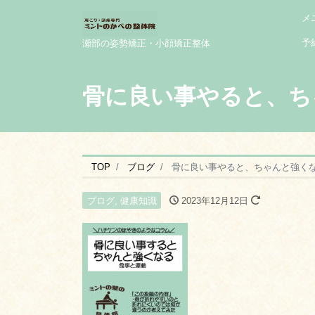
メ
予
瀬部の姿勢矯正・小顔矯正整体
骨に良い事やると、ち
TOP
ブログ
骨に良い事やると、ちゃんと強く
ブログ
,
健康知識
2023年12月12日