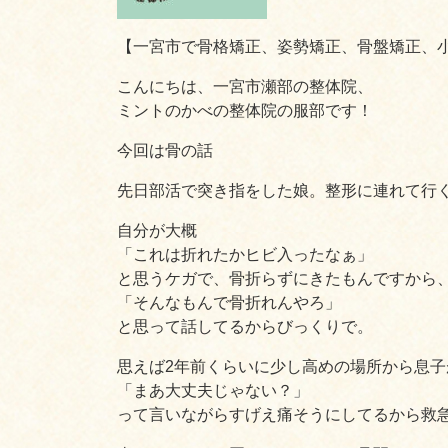
【一宮市で骨格矯正、姿勢矯正、骨盤矯正、
こんにちは、一宮市瀬部の整体院、
ミントのかべの整体院の服部です！
今回は骨の話
先日部活で突き指をした娘。整形に連れて行
自分が大概
「これは折れたかヒビ入ったなぁ」
と思うケガで、骨折らずにきたもんですから
「そんなもんで骨折れんやろ」
と思って話してるからびっくりで。
思えば2年前くらいに少し高めの場所から息
「まあ大丈夫じゃない？」
って言いながらすげえ痛そうにしてるから救