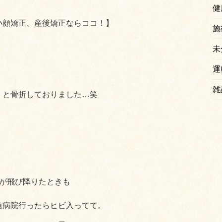
健
小顔矯正、産後矯正ならココ！】
施
未
運
雑
くと骨折しておりました…笑
、
子が飛び降りたときも
急病院行ったらヒビ入ってて。