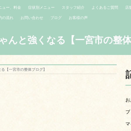
ニュー、料金
症状別メニュー
スタッフ紹介
よくあるご質問
店
約の流れ
お問い合わせ
ブログ
お客様の声
ゃんと強くなる【一宮市の整
なる【一宮市の整体ブログ】
お
ブ
マ