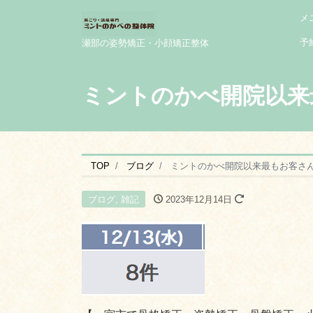
メ
予
瀬部の姿勢矯正・小顔矯正整体
ミントのかべ開院以来
TOP
ブログ
ミントのかべ開院以来最もお客さ
ブログ
,
雑記
2023年12月14日