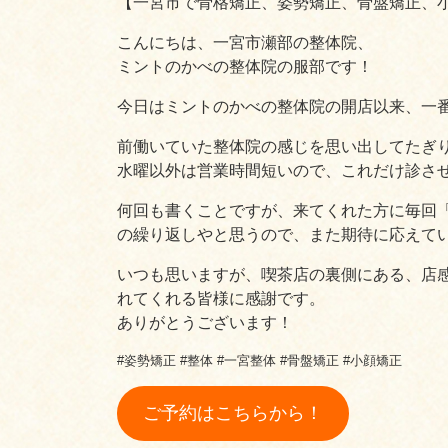
【一宮市で骨格矯正、姿勢矯正、骨盤矯正、
こんにちは、一宮市瀬部の整体院、
ミントのかべの整体院の服部です！
今日はミントのかべの整体院の開店以来、一
前働いていた整体院の感じを思い出してたぎ
水曜以外は営業時間短いので、これだけ診さ
何回も書くことですが、来てくれた方に毎回
の繰り返しやと思うので、また期待に応えて
いつも思いますが、喫茶店の裏側にある、店
れてくれる皆様に感謝です。
ありがとうございます！
#姿勢矯正 #整体 #一宮整体 #骨盤矯正 #小顔矯正
ご予約はこちらから！