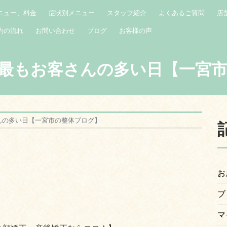
ニュー、料金
症状別メニュー
スタッフ紹介
よくあるご質問
店
約の流れ
お問い合わせ
ブログ
お客様の声
最もお客さんの多い日【一宮
んの多い日【一宮市の整体ブログ】
お
ブ
マ