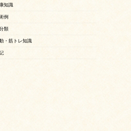
康知識
術例
分類
動・筋トレ知識
記