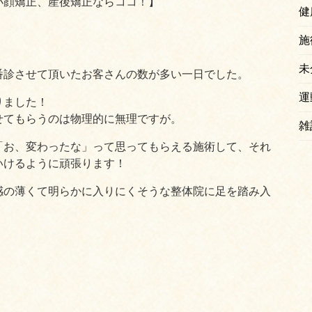
小顔矯正、産後矯正ならココ！】
健
施
未
番診させて頂いたお客さんの数が多い一日でした。
運
りました！
せてもらうのは物理的に無理ですが。
雑
「お、変わったな」って思ってもらえる施術して、それ
いけるように頑張ります！
感の薄くて明らかに入りにくそうな整体院に足を踏み入