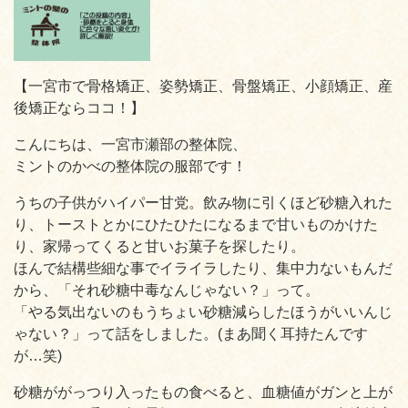
【一宮市で骨格矯正、姿勢矯正、骨盤矯正、小顔矯正、産
後矯正ならココ！】
こんにちは、一宮市瀬部の整体院、
ミントのかべの整体院の服部です！
うちの子供がハイパー甘党。飲み物に引くほど砂糖入れた
り、トーストとかにひたひたになるまで甘いものかけた
り、家帰ってくると甘いお菓子を探したり。
ほんで結構些細な事でイライラしたり、集中力ないもんだ
から、「それ砂糖中毒なんじゃない？」って。
「やる気出ないのもうちょい砂糖減らしたほうがいいんじ
ゃない？」って話をしました。(まあ聞く耳持たんです
が…笑)
砂糖ががっつり入ったもの食べると、血糖値がガンと上が