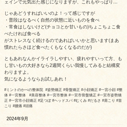
ェインで元気出た感じになりますが、これもやっぱり…
じゃあどうすればいいのよ！って感じですが
・普段はなるべく自然の状態に近いものを食べ
・常食はしないけど(チョコとか甘いもの)ちょこちょこ食
べたければ食べる
がストレスなく続けるのであればいいかと思います(まあ
慣れたらさほど食べたくもなくなるのだが)
ともあれなんかイライラしやすい、疲れやすいって方、も
し甘いもの大好きなら2週間くらい我慢してみると結構変
わりますよ。
気になるようならお試しあれ！
#ミントのかべの整体院 #姿勢矯正 #骨盤矯正 #小顔矯正 #一宮小顔 #整
体 #一宮整体 #美容整体 #一宮市整体 #一宮市骨盤矯正 #一宮市姿勢矯
正 #一宮市小顔矯正 #足つぼ #ヘッドスパ #むくみ #だるさ #肩こり #首
こり #腰痛 #頭痛
2024年9月