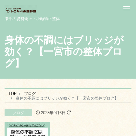
Me
瀬部の姿勢矯正・小顔矯正整体
身体の不調にはブリッジが
効く？【一宮市の整体ブロ
グ】
TOP
ブログ
身体の不調にはブリッジが効く？【一宮市の整体ブログ】
ブログ
2023年9月6日