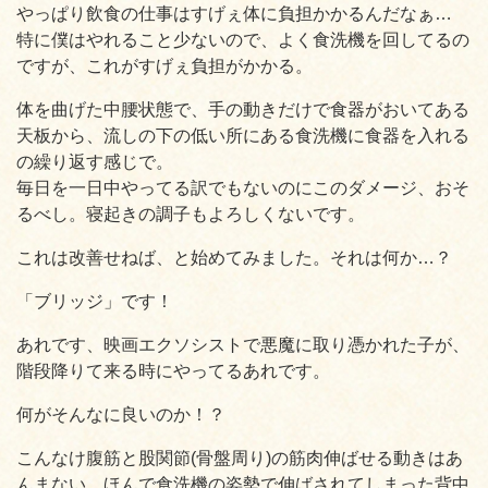
やっぱり飲食の仕事はすげぇ体に負担かかるんだなぁ…
特に僕はやれること少ないので、よく食洗機を回してるの
ですが、これがすげぇ負担がかかる。
体を曲げた中腰状態で、手の動きだけで食器がおいてある
天板から、流しの下の低い所にある食洗機に食器を入れる
の繰り返す感じで。
毎日を一日中やってる訳でもないのにこのダメージ、おそ
るべし。寝起きの調子もよろしくないです。
これは改善せねば、と始めてみました。それは何か…？
「ブリッジ」です！
あれです、映画エクソシストで悪魔に取り憑かれた子が、
階段降りて来る時にやってるあれです。
何がそんなに良いのか！？
こんなけ腹筋と股関節(骨盤周り)の筋肉伸ばせる動きはあ
んまない。ほんで食洗機の姿勢で伸ばされてしまった背中