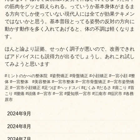
の筋肉をグッと鍛えられる。っていうか基本身体がまるま
る方向でしか使っていない現代人には全てが効果テキメン
ではないかと思う。基本普段とってる姿勢の反対の方向に
動かす動作を多く入れてあげると、体の不調は軽くなりま
す。
ほんと論より証拠、せっかく調子が悪いので、改善できれ
ばアドバイスにも説得力が出るでしょうし、あれこれ試し
てみようと思います
#ミントのかべの整体院 #姿勢矯正 #骨盤矯正 #小顔矯正 #一宮小顔 #整
体 #一宮整体 #美容整体 #一宮市整体 #一宮市骨盤矯正 #一宮市姿勢矯
正 #一宮市小顔矯正 #足つぼ #ヘッドスパ #むくみ #だるさ #肩こり #首
こり #腰痛 #頭痛 #一宮市 #一宮 #愛知県一宮市 #江南市 #稲沢市 #各務
原市
2024年9月
2024年8月
2024年7月