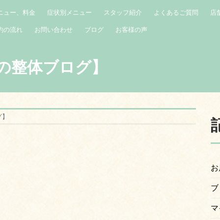
ニュー、料金
症状別メニュー
スタッフ紹介
よくあるご質問
店
約の流れ
お問い合わせ
ブログ
お客様の声
の整体ブログ】
グ】
お
ブ
マ