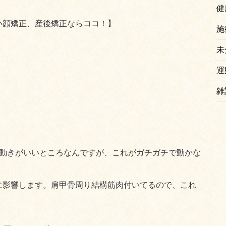
健
小顔矯正、産後矯正ならココ！】
施
未
運
雑
に動きがいいところなんですが、これがガチガチで動かな
に影響します。肩甲骨周り結構筋肉付いてるので、これ