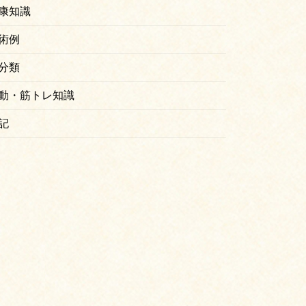
康知識
術例
分類
動・筋トレ知識
記