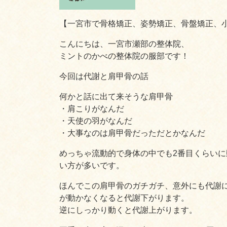
【一宮市で骨格矯正、姿勢矯正、骨盤矯正、
こんにちは、一宮市瀬部の整体院、
ミントのかべの整体院の服部です！
今回は代謝と肩甲骨の話
何かと話に出て来そうな肩甲骨
・肩こりがなんだ
・天使の羽がなんだ
・大事なのは肩甲骨だっただとかなんだ
めっちゃ流動的で身体の中でも2番目くらい
い方が多いです。
ほんでこの肩甲骨のガチガチ、意外にも代謝
が動かなくなると代謝下がります。
逆にしっかり動くと代謝上がります。