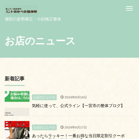
Me
瀬部の姿勢矯正・小顔矯正整体
お店のニュース
新着記事
お店のニュース
2024年9月16日
気軽に使って、公式ライン【一宮市の整体ブログ】
お店のニュース
2024年6月17日
あったらラッキー！一番お得な当日限定割引クーポ